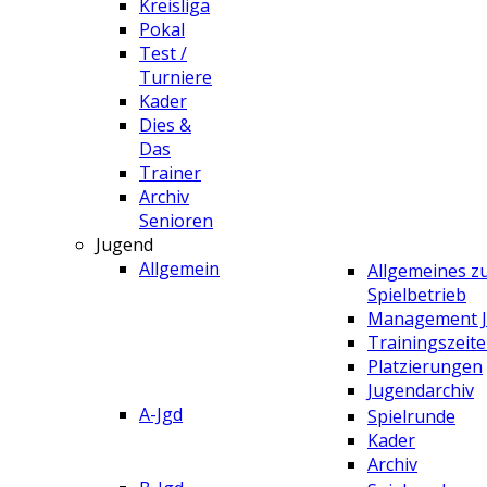
Kreisliga
Pokal
Test /
Turniere
Kader
Dies &
Das
Trainer
Archiv
Senioren
Jugend
Allgemein
Allgemeines 
Spielbetrieb
Management 
Trainingszeit
Platzierungen
Jugendarchiv
A-Jgd
Spielrunde
Kader
Archiv