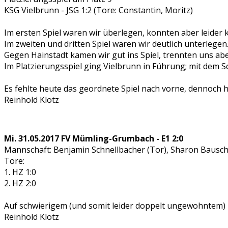
KSG Vielbrunn - JSG 1:2 (Tore: Constantin, Moritz)
Im ersten Spiel waren wir überlegen, konnten aber leider k
Im zweiten und dritten Spiel waren wir deutlich unterlegen
Gegen Hainstadt kamen wir gut ins Spiel, trennten uns aber
Im Platzierungsspiel ging Vielbrunn in Führung; mit dem Sch
Es fehlte heute das geordnete Spiel nach vorne, dennoch h
Reinhold Klotz
Mi. 31.05.2017 FV Mümling-Grumbach - E1 2:0
Mannschaft: Benjamin Schnellbacher (Tor), Sharon Bausch,
Tore:
1. HZ 1:0
2. HZ 2:0
Auf schwierigem (und somit leider doppelt ungewohntem) R
Reinhold Klotz