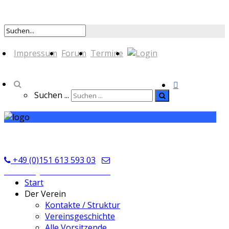
Impressum
Forum
Termine
Suchen ...
TSV Seckmauern
+49 (0)151 613 593 03
kontakt@tsvseckmauern.de
Start
Der Verein
Kontakte / Struktur
Vereinsgeschichte
Alle Vorsitzende