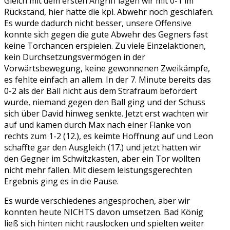
Gleich mit dem ersten Angriff lagen wir mit 0-1 im
Rückstand, hier hatte die kpl. Abwehr noch geschlafen.
Es wurde dadurch nicht besser, unsere Offensive
konnte sich gegen die gute Abwehr des Gegners fast
keine Torchancen erspielen. Zu viele Einzelaktionen,
kein Durchsetzungsvermögen in der
Vorwärtsbewegung, keine gewonnenen Zweikämpfe,
es fehlte einfach an allem. In der 7. Minute bereits das
0-2 als der Ball nicht aus dem Strafraum befördert
wurde, niemand gegen den Ball ging und der Schuss
sich über David hinweg senkte. Jetzt erst wachten wir
auf und kamen durch Max nach einer Flanke von
rechts zum 1-2 (12.), es keimte Hoffnung auf und Leon
schaffte gar den Ausgleich (17.) und jetzt hatten wir
den Gegner im Schwitzkasten, aber ein Tor wollten
nicht mehr fallen. Mit diesem leistungsgerechten
Ergebnis ging es in die Pause.
Es wurde verschiedenes angesprochen, aber wir
konnten heute NICHTS davon umsetzen. Bad König
ließ sich hinten nicht rauslocken und spielten weiter