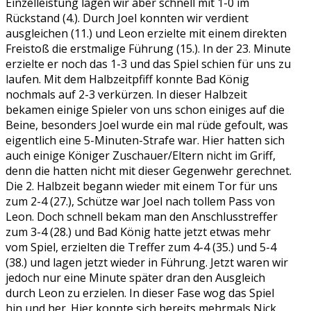
Einzelleistung lagen wir aber schnell mit 1-0 im
Rückstand (4.). Durch Joel konnten wir verdient
ausgleichen (11.) und Leon erzielte mit einem direkten
Freistoß die erstmalige Führung (15.). In der 23. Minute
erzielte er noch das 1-3 und das Spiel schien für uns zu
laufen. Mit dem Halbzeitpfiff konnte Bad König
nochmals auf 2-3 verkürzen. In dieser Halbzeit
bekamen einige Spieler von uns schon einiges auf die
Beine, besonders Joel wurde ein mal rüde gefoult, was
eigentlich eine 5-Minuten-Strafe war. Hier hatten sich
auch einige Königer Zuschauer/Eltern nicht im Griff,
denn die hatten nicht mit dieser Gegenwehr gerechnet.
Die 2. Halbzeit begann wieder mit einem Tor für uns
zum 2-4 (27.), Schütze war Joel nach tollem Pass von
Leon. Doch schnell bekam man den Anschlusstreffer
zum 3-4 (28.) und Bad König hatte jetzt etwas mehr
vom Spiel, erzielten die Treffer zum 4-4 (35.) und 5-4
(38.) und lagen jetzt wieder in Führung. Jetzt waren wir
jedoch nur eine Minute später dran den Ausgleich
durch Leon zu erzielen. In dieser Fase wog das Spiel
hin und her. Hier konnte sich bereits mehrmals Nick