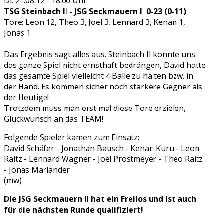
Di. 21.08.12 - 18:00 Uhr
TSG Steinbach II - JSG Seckmauern I 0-23 (0-11)
Tore: Leon 12, Theo 3, Joel 3, Lennard 3, Kenan 1,
Jonas 1
Das Ergebnis sagt alles aus. Steinbach II konnte uns
das ganze Spiel nicht ernsthaft bedrängen, David hatte
das gesamte Spiel vielleicht 4 Bälle zu halten bzw. in
der Hand. Es kommen sicher noch stärkere Gegner als
der Heutige!
Trotzdem muss man erst mal diese Tore erzielen,
Glückwunsch an das TEAM!
Folgende Spieler kamen zum Einsatz:
David Schäfer - Jonathan Bausch - Kenan Kuru - Leon
Raitz - Lennard Wagner - Joel Prostmeyer - Theo Raitz
- Jonas Märländer
(mw)
Die JSG Seckmauern II hat ein Freilos und ist auch
für die nächsten Runde qualifiziert!