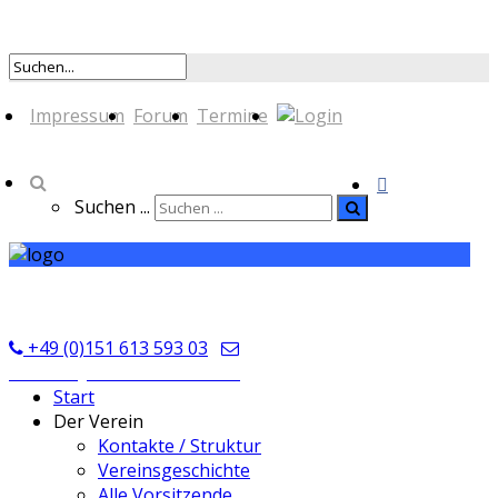
Impressum
Forum
Termine
Suchen ...
TSV Seckmauern
+49 (0)151 613 593 03
kontakt@tsvseckmauern.de
Start
Der Verein
Kontakte / Struktur
Vereinsgeschichte
Alle Vorsitzende