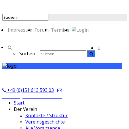
Impressum
Forum
Termine
Suchen ...
TSV Seckmauern
+49 (0)151 613 593 03
kontakt@tsvseckmauern.de
Start
Der Verein
Kontakte / Struktur
Vereinsgeschichte
Alle Vorsitzende