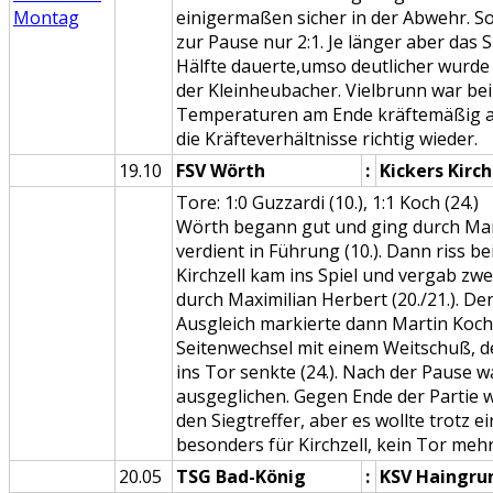
Montag
einigermaßen sicher in der Abwehr. So
zur Pause nur 2:1. Je länger aber das S
Hälfte dauerte,umso deutlicher wurde
der Kleinheubacher. Vielbrunn war be
Temperaturen am Ende kräftemäßig a
die Kräfteverhältnisse richtig wieder.
19.10
FSV Wörth
:
Kickers Kirch
Tore: 1:0 Guzzardi (10.), 1:1 Koch (24.)
Wörth begann gut und ging durch Ma
verdient in Führung (10.). Dann riss b
Kirchzell kam ins Spiel und vergab zw
durch Maximilian Herbert (20./21.). De
Ausgleich markierte dann Martin Koch
Seitenwechsel mit einem Weitschuß, d
ins Tor senkte (24.). Nach der Pause w
ausgeglichen. Gegen Ende der Partie 
den Siegtreffer, aber es wollte trotz e
besonders für Kirchzell, kein Tor mehr
20.05
TSG Bad-König
:
KSV Haingru