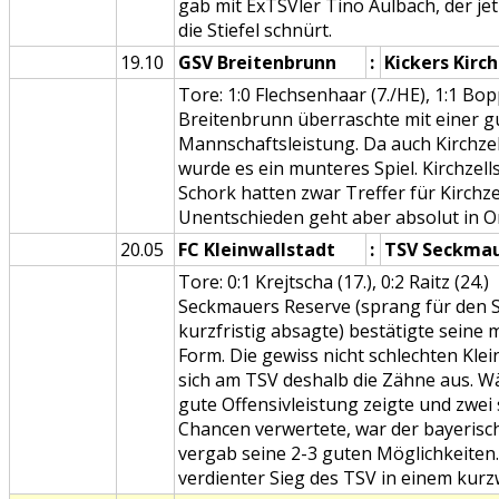
gab mit ExTSVler Tino Aulbach, der jet
die Stiefel schnürt.
19.10
GSV Breitenbrunn
:
Kickers Kirch
Tore: 1:0 Flechsenhaar (7./HE), 1:1 Bopp
Breitenbrunn überraschte mit einer g
Mannschaftsleistung. Da auch Kirchzel
wurde es ein munteres Spiel. Kirchzell
Schork hatten zwar Treffer für Kirchze
Unentschieden geht aber absolut in 
20.05
FC Kleinwallstadt
:
TSV Seckmau
Tore: 0:1 Krejtscha (17.), 0:2 Raitz (24.)
Seckmauers Reserve (sprang für den S
kurzfristig absagte) bestätigte sein
Form. Die gewiss nicht schlechten Klei
sich am TSV deshalb die Zähne aus. W
gute Offensivleistung zeigte und zwei 
Chancen verwertete, war der bayerisc
vergab seine 2-3 guten Möglichkeiten
verdienter Sieg des TSV in einem kurzw