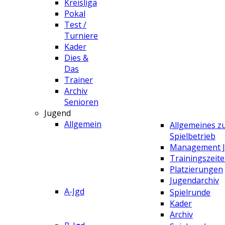
Kreisliga
Pokal
Test /
Turniere
Kader
Dies &
Das
Trainer
Archiv
Senioren
Jugend
Allgemein
Allgemeines 
Spielbetrieb
Management 
Trainingszeit
Platzierungen
Jugendarchiv
A-Jgd
Spielrunde
Kader
Archiv