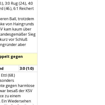
), 3:0 Rug (24.), 4:0
rd (46.), 6:1 Reichert
heren Ball, trotzdem
nke von Haingrunds
KSV kam kaum über
 standesgemäßer Sieg
 kurz vor Schluß
ingründer aber
doppelt gegen
nd
3:0 (1:0)
Ettl (68.)
esonders
chte gegen harmlose
war besaß der KSV
ce zu einem
. Ein Wiedersehen