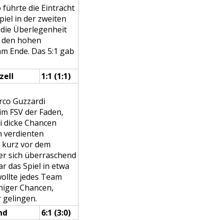
 führte die Eintracht
piel in der zweiten
 die Überlegenheit
i den hohen
m Ende. Das 5:1 gab
zell
1:1 (1:1)
rco Guzzardi
eim FSV der Faden,
ei dicke Chancen
n verdienten
 kurz vor dem
er sich überraschend
ar das Spiel in etwa
wollte jedes Team
iniger Chancen,
 gelingen.
nd
6:1 (3:0)