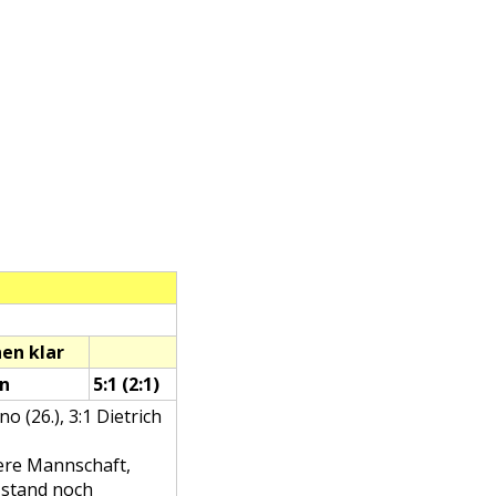
en klar
nn
5:1 (2:1)
ino (26.), 3:1 Dietrich
sere Mannschaft,
d stand noch