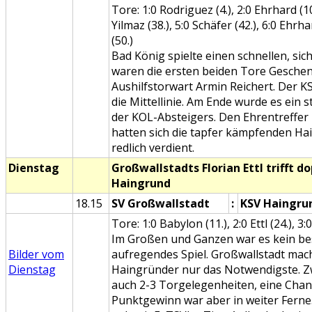
Tore: 1:0 Rodriguez (4.), 2:0 Ehrhard (10.
Yilmaz (38.), 5:0 Schäfer (42.), 6:0 Ehrha
(50.)
Bad König spielte einen schnellen, sic
waren die ersten beiden Tore Gesche
Aushilfstorwart Armin Reichert. Der 
die Mittellinie. Am Ende wurde es ein
der KOL-Absteigers. Den Ehrentreffer
hatten sich die tapfer kämpfenden Ha
redlich verdient.
Dienstag
Großwallstadts Florian Ettl trifft 
Haingrund
18.15
SV Großwallstadt
:
KSV Haingru
Tore: 1:0 Babylon (11.), 2:0 Ettl (24.), 3:0 
Im Großen und Ganzen war es kein b
Bilder vom
aufregendes Spiel. Großwallstadt ma
Dienstag
Haingründer nur das Notwendigste. Z
auch 2-3 Torgelegenheiten, eine Chan
Punktgewinn war aber in weiter Ferne