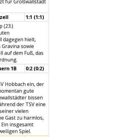
zt für Großwallstadt
zell
1:1 (1:1)
 (23.)
uten
l dagegen hielt,
s Gravina sowie
ll auf dem Fuß, das
Ordnung.
ern 1B
0:2
(0:2)
V Hobbach ein, der
e momentan gute
nwallstädter bissen
ährend der TSV eine
seiner vielen
he Gast zu harmlos,
. Ein insgesamt
eiligen Spiel.