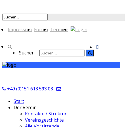
Impressum
Forum
Termine
Suchen ...
TSV Seckmauern
+49 (0)151 613 593 03
kontakt@tsvseckmauern.de
Start
Der Verein
Kontakte / Struktur
Vereinsgeschichte
Alle Vorsitzende