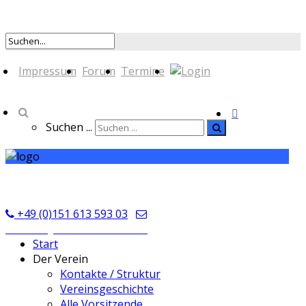
Impressum
Forum
Termine
Suchen ...
TSV Seckmauern
+49 (0)151 613 593 03
kontakt@tsvseckmauern.de
Start
Der Verein
Kontakte / Struktur
Vereinsgeschichte
Alle Vorsitzende