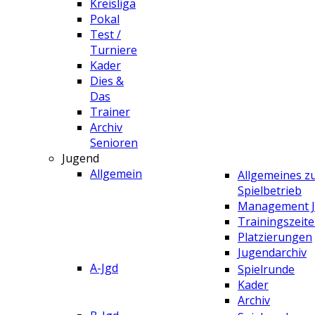
Kreisliga
Pokal
Test /
Turniere
Kader
Dies &
Das
Trainer
Archiv
Senioren
Jugend
Allgemein
Allgemeines 
Spielbetrieb
Management 
Trainingszeit
Platzierungen
Jugendarchiv
A-Jgd
Spielrunde
Kader
Archiv