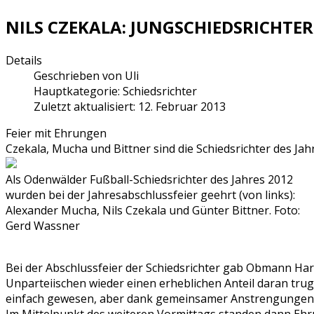
NILS CZEKALA: JUNGSCHIEDSRICHTER
Details
Geschrieben von
Uli
Hauptkategorie:
Schiedsrichter
Zuletzt aktualisiert: 12. Februar 2013
Feier mit Ehrungen
Czekala, Mucha und Bittner sind die Schiedsrichter des Jah
Als Odenwälder Fußball-Schiedsrichter des Jahres 2012
wurden bei der Jahresabschlussfeier geehrt (von links):
Alexander Mucha, Nils Czekala und Günter Bittner. Foto:
Gerd Wassner
Bei der Abschlussfeier der Schiedsrichter gab Obmann Har
Unparteiischen wieder einen erheblichen Anteil daran trug
einfach gewesen, aber dank gemeinsamer Anstrengungen se
Im Mittelpunkt des weiteren Vormittags standen dann Ehrun