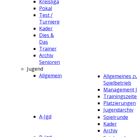
Kreisliga
Pokal
Test /
Turniere
Kader
Dies &
Das
Trainer
Archiv
Senioren
Jugend
Allgemein
Allgemeines 
Spielbetrieb
Management 
Trainingszeit
Platzierungen
Jugendarchiv
A-Jgd
Spielrunde
Kader
Archiv