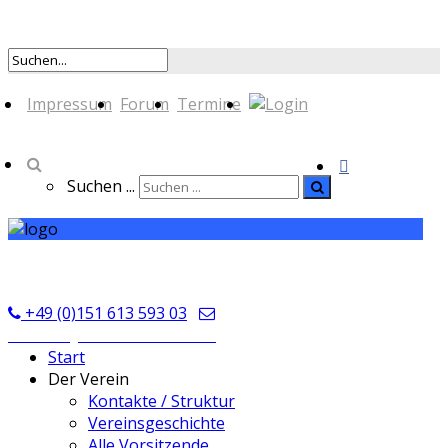
Impressum
Forum
Termine
Suchen ...
TSV Seckmauern
+49 (0)151 613 593 03
kontakt@tsvseckmauern.de
Start
Der Verein
Kontakte / Struktur
Vereinsgeschichte
Alle Vorsitzende