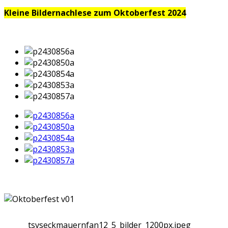
Kleine Bildernachlese zum Oktoberfest 2024
tsvseckmauernfan12_5_bilder_1200px.jpeg