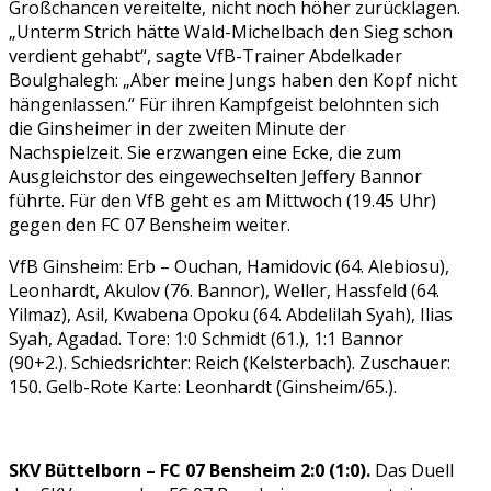
Großchancen vereitelte, nicht noch höher zurücklagen.
„Unterm Strich hätte Wald-Michelbach den Sieg schon
verdient gehabt“, sagte VfB-Trainer Abdelkader
Boulghalegh: „Aber meine Jungs haben den Kopf nicht
hängenlassen.“ Für ihren Kampfgeist belohnten sich
die Ginsheimer in der zweiten Minute der
Nachspielzeit. Sie erzwangen eine Ecke, die zum
Ausgleichstor des eingewechselten Jeffery Bannor
führte. Für den VfB geht es am Mittwoch (19.45 Uhr)
gegen den FC 07 Bensheim weiter.
VfB Ginsheim: Erb – Ouchan, Hamidovic (64. Alebiosu),
Leonhardt, Akulov (76. Bannor), Weller, Hassfeld (64.
Yilmaz), Asil, Kwabena Opoku (64. Abdelilah Syah), Ilias
Syah, Agadad. Tore: 1:0 Schmidt (61.), 1:1 Bannor
(90+2.). Schiedsrichter: Reich (Kelsterbach). Zuschauer:
150. Gelb-Rote Karte: Leonhardt (Ginsheim/65.).
SKV Büttelborn – FC 07 Bensheim 2:0 (1:0).
Das Duell