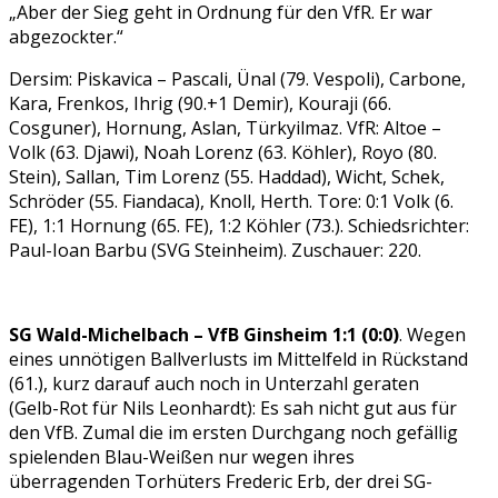
„Aber der Sieg geht in Ordnung für den VfR. Er war
abgezockter.“
Dersim: Piskavica – Pascali, Ünal (79. Vespoli), Carbone,
Kara, Frenkos, Ihrig (90.+1 Demir), Kouraji (66.
Cosguner), Hornung, Aslan, Türkyilmaz. VfR: Altoe –
Volk (63. Djawi), Noah Lorenz (63. Köhler), Royo (80.
Stein), Sallan, Tim Lorenz (55. Haddad), Wicht, Schek,
Schröder (55. Fiandaca), Knoll, Herth. Tore: 0:1 Volk (6.
FE), 1:1 Hornung (65. FE), 1:2 Köhler (73.). Schiedsrichter:
Paul-Ioan Barbu (SVG Steinheim). Zuschauer: 220.
SG Wald-Michelbach – VfB Ginsheim 1:1 (0:0)
. Wegen
eines unnötigen Ballverlusts im Mittelfeld in Rückstand
(61.), kurz darauf auch noch in Unterzahl geraten
(Gelb-Rot für Nils Leonhardt): Es sah nicht gut aus für
den VfB. Zumal die im ersten Durchgang noch gefällig
spielenden Blau-Weißen nur wegen ihres
überragenden Torhüters Frederic Erb, der drei SG-