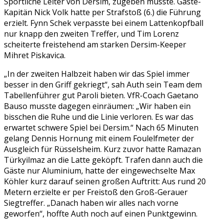
Sportliche Leiter von Dersim, zugeben musste. Gäste-
Kapitän Nick Volk hatte per Strafstoß (6.) die Führung
erzielt. Fynn Schek verpasste bei einem Lattenkopfball
nur knapp den zweiten Treffer, und Tim Lorenz
scheiterte freistehend am starken Dersim-Keeper
Mihret Piskavica.
„In der zweiten Halbzeit haben wir das Spiel immer
besser in den Griff gekriegt“, sah Auth sein Team dem
Tabellenführer gut Paroli bieten. VfR-Coach Gaetano
Bauso musste dagegen einräumen: „Wir haben ein
bisschen die Ruhe und die Linie verloren. Es war das
erwartet schwere Spiel bei Dersim.“ Nach 65 Minuten
gelang Dennis Hornung mit einem Foulelfmeter der
Ausgleich für Rüsselsheim. Kurz zuvor hatte Ramazan
Türkyilmaz an die Latte geköpft. Trafen dann auch die
Gäste nur Aluminium, hatte der eingewechselte Max
Köhler kurz darauf seinen großen Auftritt: Aus rund 20
Metern erzielte er per Freistoß den Groß-Gerauer
Siegtreffer. „Danach haben wir alles nach vorne
geworfen“, hoffte Auth noch auf einen Punktgewinn.