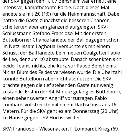
der SKV gegen den FC 07 Bensheim war erneut eine
intensive, kampfbetonte Partie. Doch dieses Mal
endete sie mit 2:0 (1:0) für die Heimmannschaft. Dabei
hatten die Gäste zunächst die besseren Chancen,
scheiterten aber am glänzend aufgelegten SKV-
Schlussmann Stefano Francioso. Mit der ersten
Büttelborner Chance landete der Ball dagegen schon
im Netz. Issam Laghouali versuchte es mit einem
Schuss, der Ball landete beim neuen Goalgetter Fabio
de Leo, der zum 1:0 abstaubte. Danach schenkten sich
beide Teams nichts, ehe kurz vor Pause Bensheims
Niclas Blüm des Feldes verwiesen wurde. Die Überzahl
konnte Büttelborn aber nicht ausnutzen. Die SKV
brachte gegen die tief stehenden Gäste nur wenig
zustande. Erst in der 84. Minute gelang es Büttelborn,
einen sehenswerten Angriff vorzutragen. Fabio
Lombardi vollstreckte mit einem Flachschuss aus 16
Metern. Für die SKV geht es am Donnerstag (20 Uhr)
zu Hause gegen TSV Höchst weiter.
SKV: Francioso – Wiesenäcker, F. Lombardi, Krieg (69.