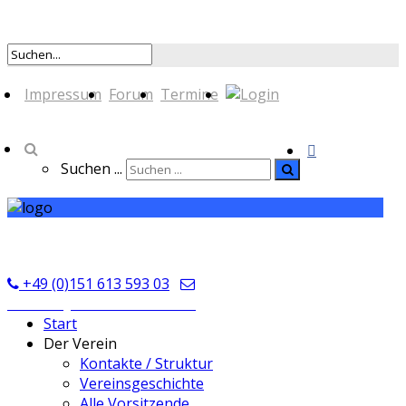
Impressum
Forum
Termine
Suchen ...
TSV Seckmauern
+49 (0)151 613 593 03
kontakt@tsvseckmauern.de
Start
Der Verein
Kontakte / Struktur
Vereinsgeschichte
Alle Vorsitzende