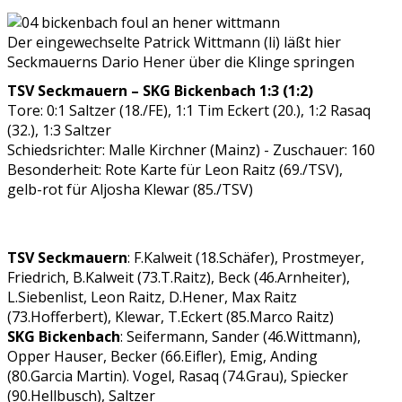
Der eingewechselte Patrick Wittmann (li) läßt hier
Seckmauerns Dario Hener über die Klinge springen
TSV Seckmauern – SKG Bickenbach 1:3 (1:2)
Tore: 0:1 Saltzer (18./FE), 1:1 Tim Eckert (20.), 1:2 Rasaq
(32.), 1:3 Saltzer
Schiedsrichter: Malle Kirchner (Mainz) - Zuschauer: 160
Besonderheit: Rote Karte für Leon Raitz (69./TSV),
gelb-rot für Aljosha Klewar (85./TSV)
TSV Seckmauern
: F.Kalweit (18.Schäfer), Prostmeyer,
Friedrich, B.Kalweit (73.T.Raitz), Beck (46.Arnheiter),
L.Siebenlist, Leon Raitz, D.Hener, Max Raitz
(73.Hofferbert), Klewar, T.Eckert (85.Marco Raitz)
SKG Bickenbach
: Seifermann, Sander (46.Wittmann),
Opper Hauser, Becker (66.Eifler), Emig, Anding
(80.Garcia Martin). Vogel, Rasaq (74.Grau), Spiecker
(90.Hellbusch), Saltzer