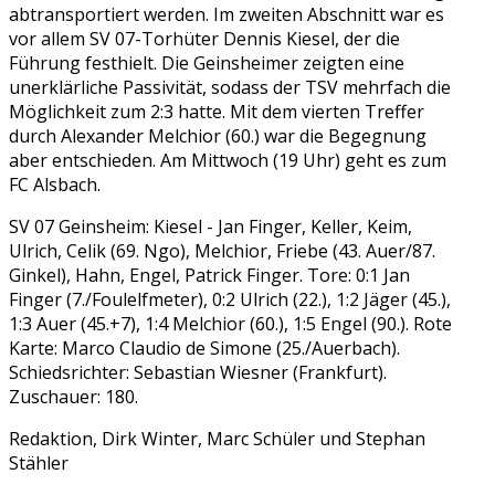
abtransportiert werden. Im zweiten Abschnitt war es
vor allem SV 07-Torhüter Dennis Kiesel, der die
Führung festhielt. Die Geinsheimer zeigten eine
unerklärliche Passivität, sodass der TSV mehrfach die
Möglichkeit zum 2:3 hatte. Mit dem vierten Treffer
durch Alexander Melchior (60.) war die Begegnung
aber entschieden. Am Mittwoch (19 Uhr) geht es zum
FC Alsbach.
SV 07 Geinsheim: Kiesel - Jan Finger, Keller, Keim,
Ulrich, Celik (69. Ngo), Melchior, Friebe (43. Auer/87.
Ginkel), Hahn, Engel, Patrick Finger. Tore: 0:1 Jan
Finger (7./Foulelfmeter), 0:2 Ulrich (22.), 1:2 Jäger (45.),
1:3 Auer (45.+7), 1:4 Melchior (60.), 1:5 Engel (90.). Rote
Karte: Marco Claudio de Simone (25./Auerbach).
Schiedsrichter: Sebastian Wiesner (Frankfurt).
Zuschauer: 180.
Redaktion, Dirk Winter, Marc Schüler und Stephan
Stähler