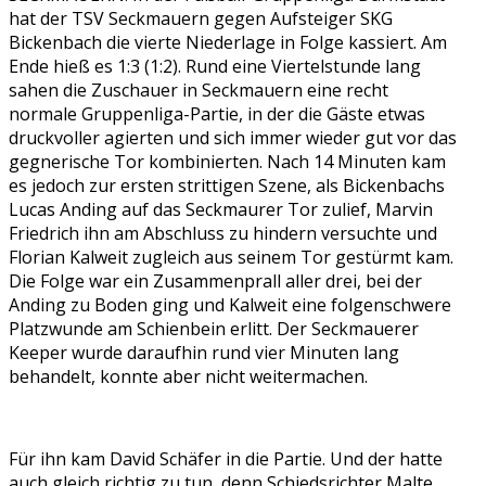
hat der TSV Seckmauern gegen Aufsteiger SKG
Bickenbach die vierte Niederlage in Folge kassiert. Am
Ende hieß es 1:3 (1:2). Rund eine Viertelstunde lang
sahen die Zuschauer in Seckmauern eine recht
normale Gruppenliga-Partie, in der die Gäste etwas
druckvoller agierten und sich immer wieder gut vor das
gegnerische Tor kombinierten. Nach 14 Minuten kam
es jedoch zur ersten strittigen Szene, als Bickenbachs
Lucas Anding auf das Seckmaurer Tor zulief, Marvin
Friedrich ihn am Abschluss zu hindern versuchte und
Florian Kalweit zugleich aus seinem Tor gestürmt kam.
Die Folge war ein Zusammenprall aller drei, bei der
Anding zu Boden ging und Kalweit eine folgenschwere
Platzwunde am Schienbein erlitt. Der Seckmauerer
Keeper wurde daraufhin rund vier Minuten lang
behandelt, konnte aber nicht weitermachen.
Für ihn kam David Schäfer in die Partie. Und der hatte
auch gleich richtig zu tun, denn Schiedsrichter Malte